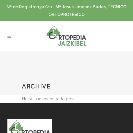
Nº de Registro 130/20 - Mª Jesus Jimenez Bados, TÉCNICO
ORTOPROTÉSICO
ARCHIVE
No se han encontrado posts.