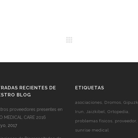
RADAS RECIENTES DE
ETIQUETAS
ESTRO BLOG
asociaciones
Dromos
Gipuz
tros proveedores presentes en
Irun
Jaizkibel
Ortopedia
O MEDICAL CARE 2016
problemas físicos
proveedor
yo, 2017
sunrise medical