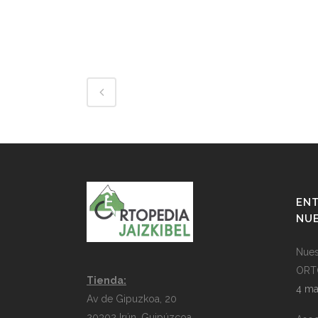
ENT
NU
Nues
ORT
Tienda:
4 ma
Av de Gipuzkoa, 20
20302 Irún, Guipúzcoa