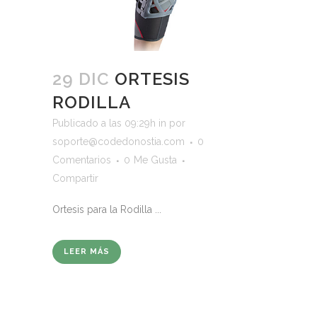
29 DIC
ORTESIS
RODILLA
Publicado a las 09:29h
in
por
soporte@codedonostia.com
0
Comentarios
0
Me Gusta
Compartir
Ortesis para la Rodilla ...
LEER MÁS