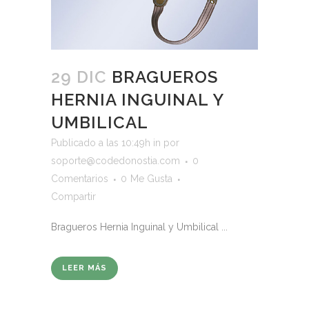
29 DIC
BRAGUEROS
HERNIA INGUINAL Y
UMBILICAL
Publicado a las 10:49h
in
por
soporte@codedonostia.com
0
Comentarios
0
Me Gusta
Compartir
Bragueros Hernia Inguinal y Umbilical ...
LEER MÁS